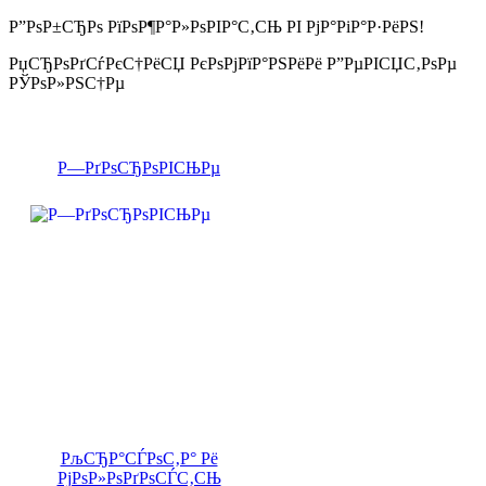
Р”РѕР±СЂРѕ РїРѕР¶Р°Р»РѕРІР°С‚СЊ РІ РјР°РіР°Р·РёРЅ!
РџСЂРѕРґСѓРєС†РёСЏ РєРѕРјРїР°РЅРёРё Р”РµРІСЏС‚РѕРµ
РЎРѕР»РЅС†Рµ
Р—РґРѕСЂРѕРІСЊРµ
РљСЂР°СЃРѕС‚Р° Рё
РјРѕР»РѕРґРѕСЃС‚СЊ