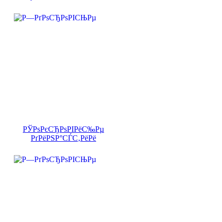
РЎРѕРєСЂРѕРІРёС‰Рµ
РґРёРЅР°СЃС‚РёРё