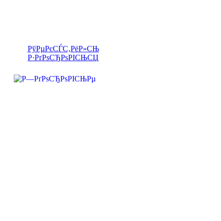
РўРµРєСЃС‚РёР»СЊ
Р·РґРѕСЂРѕРІСЊСЏ