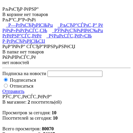
РљРѕСЂР·РёРЅР°
В корзине нет товаров
РљР°С‚Р°Р»РѕРі
Р—РґРѕСЂРѕРІСЊРµ
РљСЂР°СЃРѕС‚Р° Рё
РјРѕР»РѕРґРѕСЃС‚СЊ
РЎРѕРєСЂРѕРІРёС‰Рµ
РґРёРЅР°СЃС‚РёРё
РўРµРєСЃС‚РёР»СЊ
Р·РґРѕСЂРѕРІСЊСЏ
РџР°РїРєР° СЃСЂР°РІРЅРµРЅРёСЏ
В папке нет товаров
РќРѕРІРѕСЃС‚Рё
нет новостей
Подписка на новости
Подписаться
Отписаться
Отправить
РЎС‚Р°С‚РёСЃС‚РёРєР°
В магазине:
2
посетитель(ей)
Просмотров за сегодня:
10
Посетителей за сегодня:
10
Всего просмотров:
80070