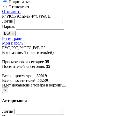
Подписаться
Отписаться
Отправить
РђРІС‚РѕСЂРёР·Р°С†РёСЏ
Логин
Пароль
Войти
Регистрация
Мой пароль?
РЎС‚Р°С‚РёСЃС‚РёРєР°
В магазине:
1
посетитель(ей)
Просмотров за сегодня:
35
Посетителей за сегодня:
35
Всего просмотров:
80019
Всего посетителей:
56239
Идет добавление товара в корзину...
×
Авторизация
Логин